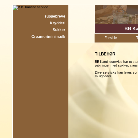
suppebreve
Krydderi
BB Ka
Sukker
Creamer/minimælk
Forside
T
TILBEHØR
BB Kantineservice har et stor
pakninger med sukker, creame
Diverse sticks kan laves som
muligheder.